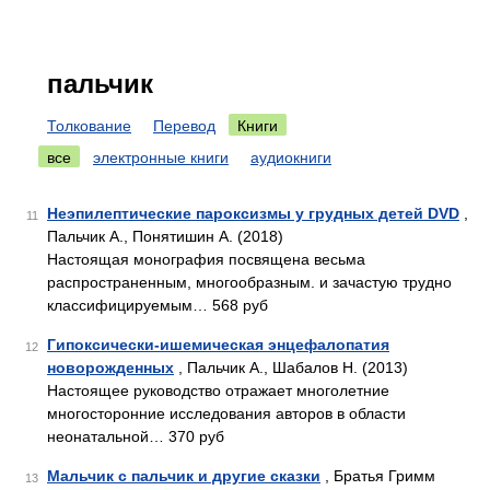
пальчик
Толкование
Перевод
Книги
все
электронные книги
аудиокниги
Неэпилептические пароксизмы у грудных детей DVD
,
11
Пальчик А., Понятишин А. (2018)
Настоящая монография посвящена весьма
распространенным, многообразным. и зачастую трудно
классифицируемым… 568 руб
Гипоксически-ишемическая энцефалопатия
12
новорожденных
, Пальчик А., Шабалов Н. (2013)
Настоящее руководство отражает многолетние
многосторонние исследования авторов в области
неонатальной… 370 руб
Мальчик с пальчик и другие сказки
, Братья Гримм
13