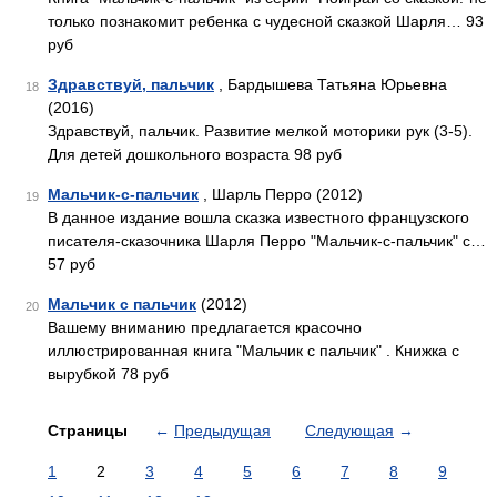
только познакомит ребенка с чудесной сказкой Шарля… 93
руб
Здравствуй, пальчик
, Бардышева Татьяна Юрьевна
18
(2016)
Здравствуй, пальчик. Развитие мелкой моторики рук (3-5).
Для детей дошкольного возраста 98 руб
Мальчик-с-пальчик
, Шарль Перро (2012)
19
В данное издание вошла сказка известного французского
писателя-сказочника Шарля Перро "Мальчик-с-пальчик" с…
57 руб
Мальчик с пальчик
(2012)
20
Вашему вниманию предлагается красочно
иллюстрированная книга "Мальчик с пальчик" . Книжка с
вырубкой 78 руб
Страницы
←
Предыдущая
Следующая
→
1
2
3
4
5
6
7
8
9