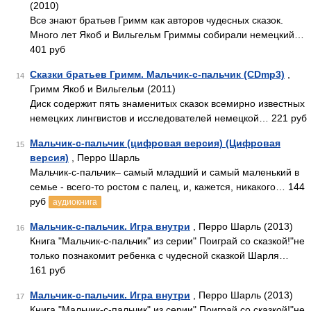
(2010)
Все знают братьев Гримм как авторов чудесных сказок.
Много лет Якоб и Вильгельм Гриммы собирали немецкий…
401 руб
Сказки братьев Гримм. Мальчик-с-пальчик (CDmp3)
,
14
Гримм Якоб и Вильгельм (2011)
Диск содержит пять знаменитых сказок всемирно известных
немецких лингвистов и исследователей немецкой… 221 руб
Мальчик-с-пальчик (цифровая версия) (Цифровая
15
версия)
, Перро Шарль
Мальчик-с-пальчик– самый младший и самый маленький в
семье - всего-то ростом с палец, и, кажется, никакого… 144
руб
аудиокнига
Мальчик-с-пальчик. Игра внутри
, Перро Шарль (2013)
16
Книга "Мальчик-с-пальчик" из серии" Поиграй со сказкой!"не
только познакомит ребенка с чудесной сказкой Шарля…
161 руб
Мальчик-с-пальчик. Игра внутри
, Перро Шарль (2013)
17
Книга "Мальчик-с-пальчик" из серии" Поиграй со сказкой!"не